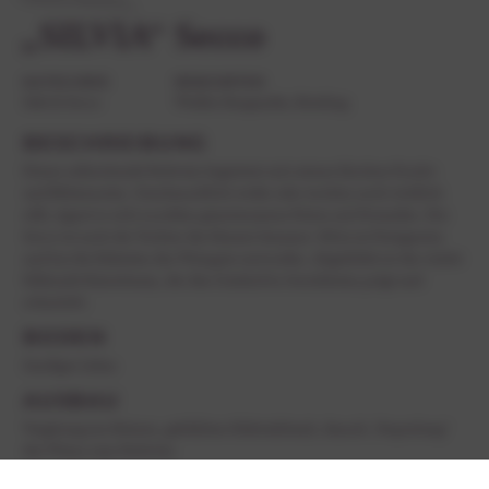
„SILVIA“ Secco
KATEGORIE
REBSORTEN
Sekt & Secco
Weißer Burgunder, Riesling
BESCHREIBUNG
Dieser erfrischende Perlwein begeistert mit seinen frischen Frucht-
und Blütennoten. Geschmacklich weder sehr trocken noch wirklich
süß, eignet er sich zu jedem gemeinsamen Feiern mit Freunden. Der
Secco ist nach der Tochter des Hauses benannt. Silvia ist Designerin
und hat die Etiketten des Weinguts entworfen. Abgebildet ist der violett
blühende Kaiserbaum, der den Gutshof in Gerolsheim prägt und
schmückt.
BODEN
Sandiger Lehm
AUSBAU
Vergärung im kleinen, gekühlten Edelstahltank, danach „Verperlung“
des Weins zum Perlwein