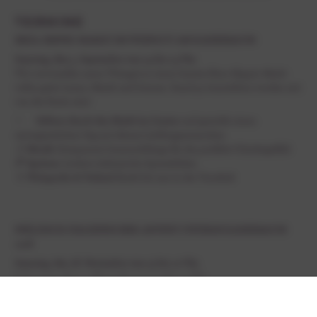
TERMINE
IBIZA-HIPPIE-MARKT IM WEINGUT AM KAISERBAUM
Samstag, den 5. September von 14 bis 23 Uhr
Wir verwandeln unser Weingut in einen bunten Ibiza-Hippie-Markt
voller guter Laune, Musik und Genuss. Rund 30 Ausstellern werden mit
von der Partie sein!
✨
Stöbere durch den Markt im
Garten
und genieße einen
unvergesslichen Tag mit deinen Lieblingsmenschen
🎶
Musik:
Entspannte Sommerklänge für das perfekte Urlaubsgefühl
🍕
Speisen
:
Leckere italienische Spezialitäten
🍷
Weinprobe & Verkauf
direkt bei uns in der Vinothek
PFÄLZISCH-ITALIENISCHER ADVENT UNTERM KAISERBAUM
2026
Samstag, den 28. November von 15 bis 21 Uhr
& Sonntag, den 29. November von 11 bis 21 Uhr