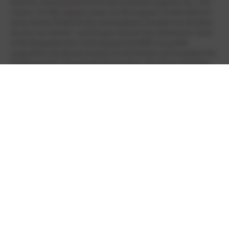
Rebsorte, wird international oft stark holzbetont ausgebaut. Im „cool-
climate“ der Pfalz dagegen nutzen wir die langsame Traubenreife und
lassen diesem Weißwein den traubeneigenen Charakter wie die Natur
ihn hier uns schenkt – und das ganz bewusst ohne Holzeinsatz. Diese
weiße Burgundercuvée vereint üppige Fruchtfülle von perfekt
ausgereiften Chardonnay-Trauben mit der Feinheit und Cremigkeit des
Weißburgunders. Eine stilvolle Komposition, die sich als vielseitiger
Speisebegleiter empfiehlt.
BODEN
Sandiger Lehm mit Kalkanteil
AUSBAU
Vergärung im kleinen, gekühlten Edelstahltank
ALKOHOLGEHALT
SÄUREGEHALT
13,0 % Vol.
6,8 g/l
RESTSÜSSE
FLASCHENGRÖSSE
6,1 g/l
750ml
ALLERGENE
ANBAUREGION
Sulfite
Pfalz