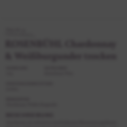
Wein-Nr. 35
ROSENBÜHL Chardonnay
& Weißburgunder trocken
JAHRGANG
KATEGORIE
2025
Kaiserbaum Wein
GESCHMACKSRICHTUNG
trocken
REBSORTEN
Chardonnay, Weißer Burgunder
BESCHREIBUNG
Chardonnay, als weltweit in verschiedensten Klimazonen gepflanzte