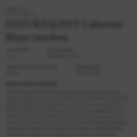
Wein-Nr. 30
NATURTALENT Cabernet
Blanc trocken
JAHRGANG
KATEGORIE
2024
Kaiserbaum Wein
GESCHMACKSRICHTUNG
REBSORTEN
trocken
Cabernet Blanc
BESCHREIBUNG
Feine, sehr erfrischend-fruchtige und „grüne“ Aromatik, die dem
Sauvignon blanc ähnelt. Cabernet blanc ist eine pilzwiderstandsfähige
Rebsorte, gekreuzt in der Schweiz, und wurde 2011 unter dem Status
des Versuchsanbaus im Weingut am Kaiserbaum angepflanzt. Durch
die Eigenschaften dieser Rebe verbindet sich ein sehr spannender
Weintyp mit naturnahem Anbau, wie ihn Familie Hundinger betreibt.
Sehr schön geeignet zu eher leichten Gerichten mit Meeresfrüchten
oder auch zu Vorspeisen und Appetizern z.B. Salate mit frischen