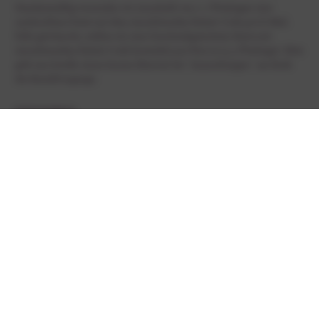
Standartmäßig versenden wir innerhalb von 1-2 Werktagen eine
ausdruckbare Datei mit dem einzulösenden Rabatt-Code per E-Mail.
Falls gewünscht, stellen wir eine Geschenkgutschein-Karte mit
einzulösendem Rabatt-Code kostenfrei per Post zu (3-5 Werktage). Bitte
gebt uns hierfür einen kurzen Hinweis bei "Anmerkungen" am Ende
des Bestellvorgangs.
STÜCKPREIS
1
€
75,00
*
Zurück
* enthält die gesetzliche MwSt. zzgl.
Versandkosten
innerhalb
Deutschlands
HILFE & INFORMATIONEN
BEREICHE