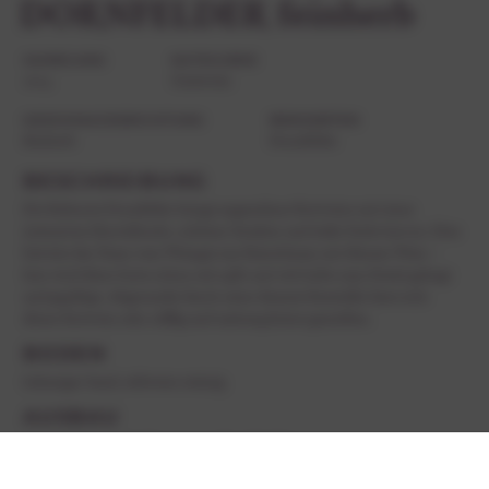
DORNFELDER feinherb
JAHRGANG
KATEGORIE
2024
Gutswein
GESCHMACKSRICHTUNG
REBSORTEN
feinherb
Dornfelder
BESCHREIBUNG
Die Rebsorte Dornfelder bringt angenehme Rotweine mit einer
intensiven Kirschfrucht, schöner Struktur und tiefer Farbe hervor. Dies
beweist das Team vom Weingut am Kaiserbaum mit diesem Wein –
hier wird diese Sorte schon seit 1980 mit viel Liebe zum Detail gehegt
und gepflegt. Abgerundet durch seine dezente Restsüße lässt sich
dieser Rotwein sehr süffig und unkompliziert genießen.
BODEN
Lehmiger Sand, teilweise steinig
AUSBAU
Maischegärung, Reifung im großen Holzfass