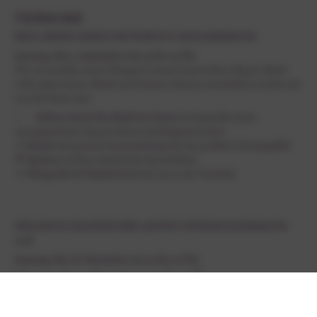
TERMINE
IBIZA-HIPPIE-MARKT IM WEINGUT AM KAISERBAUM
Samstag, den 5. September von 14 bis 23 Uhr
Wir verwandeln unser Weingut in einen bunten Ibiza-Hippie-Markt
voller guter Laune, Musik und Genuss. Rund 30 Ausstellern werden mit
von der Partie sein!
✨
Stöbere durch den Markt im
Garten
und genieße einen
unvergesslichen Tag mit deinen Lieblingsmenschen
🎶
Musik:
Entspannte Sommerklänge für das perfekte Urlaubsgefühl
🍕
Speisen
:
Leckere italienische Spezialitäten
🍷
Weinprobe & Verkauf
direkt bei uns in der Vinothek
PFÄLZISCH-ITALIENISCHER ADVENT UNTERM KAISERBAUM
2026
Samstag, den 28. November von 15 bis 21 Uhr
& Sonntag, den 29. November von 11 bis 21 Uhr