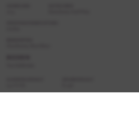
JAHRGANG
KATEGORIE
2024
Kaiserbaum Gold Wein
GESCHMACKSRICHTUNG
trocken
REBSORTEN
Chardonnay, Pinot Blanc
BODEN
Vom Kalkboden
ALKOHOLGEHALT
SÄUREGEHALT
13,0 % Vol.
6,2 g/l
RESTSÜSSE
FLASCHENGRÖSSE
1,1 g/l
750ml
ALLERGENE
ANBAUREGION
Sulfite
Pfalz
HERKUNFTSLAND
ART DER ABFÜLLUNG
Deutschland
Gutsabfüllung