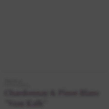
Wein-Nr. 50
Chardonnay & Pinot Blanc
"Vom Kalk"