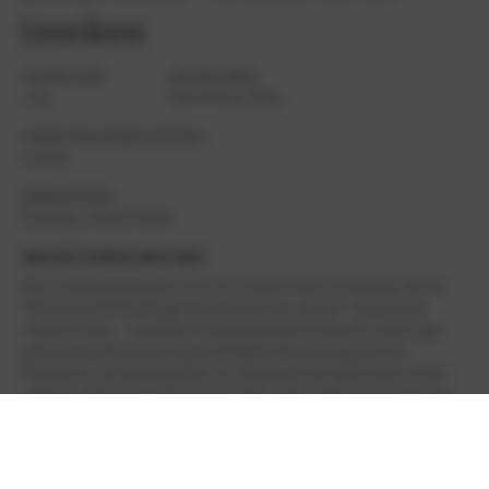
trocken
JAHRGANG
KATEGORIE
2019
Kaiserbaum Wein
GESCHMACKSRICHTUNG
trocken
REBSORTEN
Riesling, Cabernet Blanc
BESCHREIBUNG
Eine richtig spannende Cuvée aus Cabernet blanc & Riesling, die der
Winzer Gerald Hundinger nach seiner Frau „Frauke“ benannt hat.
Cabernet blanc – nie gehört? Die pilzresistente Rebsorte wurde 1991
gekreuzt und ähnelt mit ihrer Duftigkeit dem Sauvignon blanc.
Zusammen mit Riesling blüht sie richtig auf und ergibt einen enorm
saftigen, schlanken und würzigen Wein. Sehr schön geeignet zu eher
leichten Gerichten mit Meeresfrüchten oder auch zu Vorspeisen und
Appetizern z.B. Salate mit frischen Kräutern.
BODEN