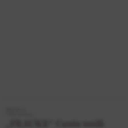
Wein-Nr. 31
„FRAUKE“ Cuvée weiß