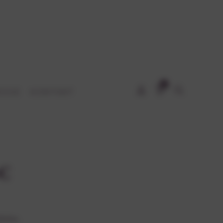
0
ESSE
KONTAKT
0€
ösbar.