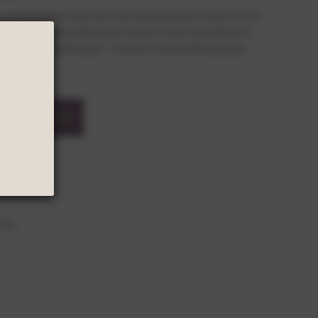
e ausdruckbare Datei mit dem einzulösenden Rabatt-Code
in-Karte mit einzulösendem Rabatt-Code kostenfrei per
inweis bei "Anmerkungen" am Ende des Bestellvorgangs.
ARENKORB
ands