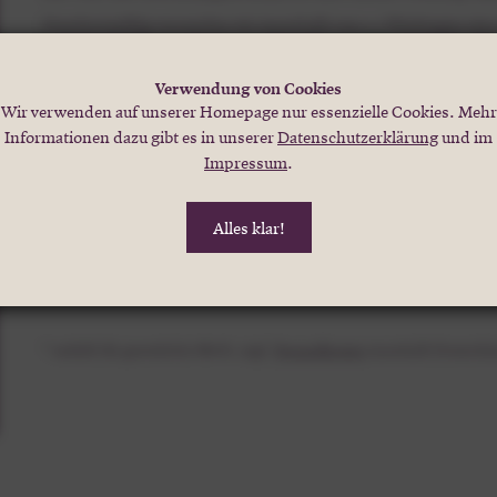
Standartmäßig versenden wir innerhalb von 1-2 Werktagen ein
per E-Mail. Falls gewünscht, stellen wir eine Geschenkgutsche
Post zu (3-5 Werktage). Bitte gebt uns hierfür einen kurzen H
Verwendung von Cookies
Wir verwenden auf unserer Homepage nur essenzielle Cookies. Mehr
STÜCKPREIS
Informationen dazu gibt es in unserer
Datenschutzerklärung
und im
Impressum
.
1
-
+
€
150,00
*
IN DEN W
Alles klar!
Zurück
* enthält die gesetzliche MwSt. zzgl.
Versandkosten
innerhalb Deutschl