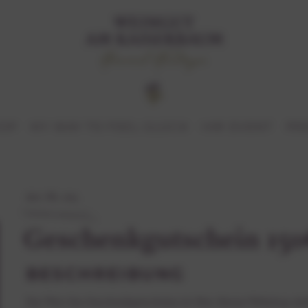
HOP
MY WAY TO FEEL GLÜCK
IHR EVENT
PR
Art.-Nr. 105
Geschenkgutschein 15
BESCHREIBUNG
Der Wert des Geschenkgutscheins ist über diesen Webshop einl