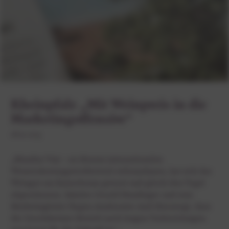
Rheinpfalz „Mit Weinpreis in die
Marketingoffensive“
06.10.2023
„Mundus Vini – an diesem internationalen
Weinverkostungswettbewerb teilzunehmen, hat sich das
Weingut am Kaiserbaum getraut und gleich den Vogel
abgeschossen. Inhaber Gerald Hundinger und sein
Marketingleiter Jürgen Armbruster sind überzeugt, dass
der Gerolsheimer Betrieb nach langen Vorbereitungen